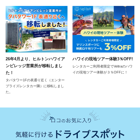
26年4月より、ヒルトンハワイア
ハワイの現地ツアー体験3％OFF!
ンビレッジ営業所が移転しまし
レンタカーご利用者限定でVeltraのハワ
た！
イの現地ツアー体験が３％OFFに！
タパタワー1Fの表通り近く（エンター
プライズレンタカー隣）に移転しまし
た。