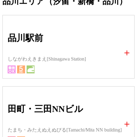
品川エリア（汐留・新橋・品川）
品川駅前
しながわえきまえ[Shinagawa Station]
田町・三田NNビル
たまち・みたえぬえぬびる[Tamachi/Mita NN building]