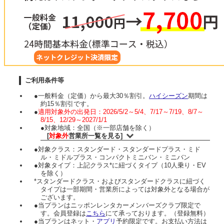
ご利用条件等
●一般料金（定価）から最大30％割引。
ハイシーズン
期間は
約15％割引です。
●
適用対象外の出発日：2026/5/2～5/4、7/17～7/19、8/7～
8/15、12/29～2027/1/1
●対象地域：全国（※一部店舗を除く）
[
対象外
営業所一覧を見る]
●対象クラス：スタンダード・スタンダードプラス・ミド
ル・ミドルプラス・コンパクトミニバン・ミニバン
●対象タイプ：上記クラス*に紐づくタイプ（10人乗り・EV
を除く）
*スタンダードクラス・およびスタンダードクラスに紐づく
タイプは一部期間・営業所によっては対象外となる場合が
ございます。
●当プランはニッポンレンタカーメンバーズクラブ限定で
す。会員登録は
こちら
にて承っております。（登録無料）
●当プランはネット・
アプリ
予約限定です。お支払い方法は