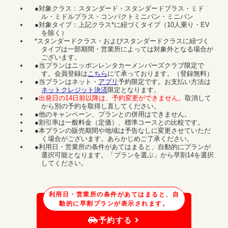
●対象クラス：スタンダード・スタンダードプラス・ミド
ル・ミドルプラス・コンパクトミニバン・ミニバン
●対象タイプ：上記クラス*に紐づくタイプ（10人乗り・EV
を除く）
*スタンダードクラス・およびスタンダードクラスに紐づく
タイプは一部期間・営業所によっては対象外となる場合が
ございます。
●当プランはニッポンレンタカーメンバーズクラブ限定で
す。会員登録は
こちら
にて承っております。（登録無料）
●当プランはネット・
アプリ
予約限定です。お支払い方法は
ネットクレジット決済
限定となります。
●
出発日の14日前以降は、予約変更ができません。
取消して
から別の予約を取得し直してください。
●他のキャンペーン、プランとの併用はできません。
●割引率は一般料金（定価）、標準コースとの比較です。
●本プランの販売期間や地域は予告なしに変更させていただ
く場合がございます。あらかじめご了承ください。
●利用日・営業所の条件があてはまると、自動的にプランが
選択可能となります。「プランを選ぶ」から早割14を選択
してください。
利用日・営業所の条件があてはまると、自
動的に早割プランが表示されます。
予約する