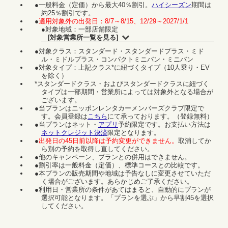
●一般料金（定価）から最大40％割引。
ハイシーズン
期間は
約25％割引です。
●
適用対象外の出発日：8/7～8/15、12/29～2027/1/1
●対象地域：一部店舗限定
[対象営業所一覧を見る]
●対象クラス：スタンダード・スタンダードプラス・ミド
ル・ミドルプラス・コンパクトミニバン・ミニバン
●対象タイプ：上記クラス*に紐づくタイプ（10人乗り・EV
を除く）
*スタンダードクラス・およびスタンダードクラスに紐づく
タイプは一部期間・営業所によっては対象外となる場合が
ございます。
●当プランはニッポンレンタカーメンバーズクラブ限定で
す。会員登録は
こちら
にて承っております。（登録無料）
●当プランはネット・
アプリ
予約限定です。お支払い方法は
ネットクレジット決済
限定となります。
●
出発日の45日前以降は予約変更ができません。
取消してか
ら別の予約を取得し直してください。
●他のキャンペーン、プランとの併用はできません。
●割引率は一般料金（定価）、標準コースとの比較です。
●本プランの販売期間や地域は予告なしに変更させていただ
く場合がございます。あらかじめご了承ください。
●利用日・営業所の条件があてはまると、自動的にプランが
選択可能となります。「プランを選ぶ」から早割45を選択
してください。