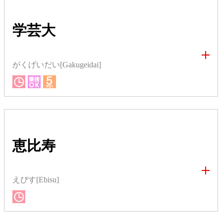
学芸大
がくげいだい[Gakugeidai]
恵比寿
えびす[Ebisu]