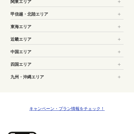
関東エリア
甲信越・北陸エリア
＞Googleマップで確認する
東海エリア
長時間営業
近畿エリア
＞Googleマップで確認する
住所：茨城県水戸市城南2-8-41
水戸駅南口を出て駅南中央通りを直進、桜川を越えて駅南交
中国エリア
住所：茨城県水戸市三の丸2-5-31
差点を左折 徒歩５分
ＪＲ水戸駅北口より徒歩2分、三の丸ホテル横道路沿い
四国エリア
店舗詳細・予約はこちら
九州・沖縄エリア
店舗詳細・予約はこちら
店舗詳細・予約はこちら
店舗詳細・予約はこちら
キャンペーン・プラン情報をチェック！