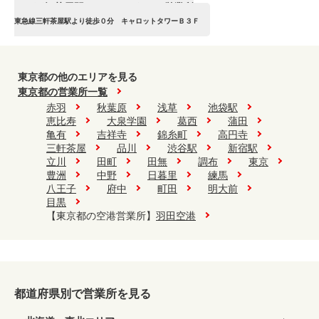
三軒茶屋駅キャロットタワー営業所
東急線三軒茶屋駅より徒歩０分 キャロットタワーＢ３Ｆ
三軒茶屋駅キャロットタワー営業所
東京都の他のエリアを見る
東京都の営業所一覧
赤羽
秋葉原
浅草
池袋駅
恵比寿
大泉学園
葛西
蒲田
亀有
吉祥寺
錦糸町
高円寺
三軒茶屋
品川
渋谷駅
新宿駅
立川
田町
田無
調布
東京
豊洲
中野
日暮里
練馬
八王子
府中
町田
明大前
目黒
【東京都の空港営業所】
羽田空港
都道府県別で営業所を見る