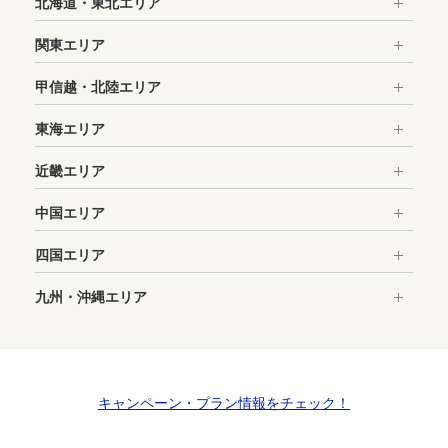
北海道・東北エリア
＞Googleマップで確認する
関東エリア
長時間営業
甲信越・北陸エリア
住所：東京都世田谷区太子堂4-1-1 キャロットタワーＢ３
Ｆ
東海エリア
東急線三軒茶屋駅より徒歩０分 キャロットタワーＢ３Ｆ
近畿エリア
店舗詳細・予約はこちら
中国エリア
四国エリア
九州・沖縄エリア
キャンペーン・プラン情報をチェック！