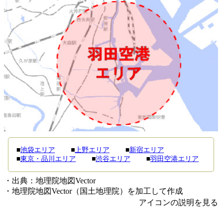
■
池袋エリア
■
上野エリア
■
新宿エリア
■
東京・品川エリア
■
渋谷エリア
■
羽田空港エリア
・出典：地理院地図Vector
・地理院地図Vector（国土地理院）を加工して作成
アイコンの説明を見る