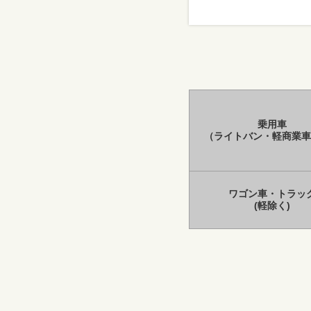
乗用車
（ライトバン・軽商業車
ワゴン車・トラッ
(軽除く)