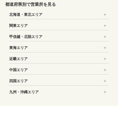
＞Googleマップで確認する
都道府県別で営業所を見る
住所：東京都渋谷区桜丘町25-5
北海道・東北エリア
渋谷西口モヤイ像より徒歩5分。歩道橋で国道246号横断後
＞Googleマップで確認する
下りファミリーマート手前坂道より50メートル先
関東エリア
長時間営業
店舗詳細・予約はこちら
甲信越・北陸エリア
住所：東京都渋谷区渋谷1-16-14
渋谷駅東口より明治通りを原宿方面徒歩3分メトロプラザ駐
東海エリア
車場横
店舗詳細・予約はこちら
近畿エリア
店舗詳細・予約はこちら
中国エリア
四国エリア
店舗詳細・予約はこちら
九州・沖縄エリア