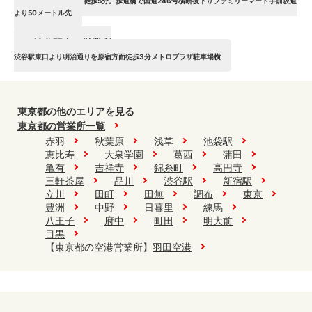
渋谷西口モヤイ像より徒歩5分。歩道橋で国道246号横断後下りファミリーマート手前坂道
より50メートル先
渋谷駅東口営業所
渋谷駅新南口営業所
渋谷駅東口より明治通りを原宿方面徒歩3分メトロプラザ駐車場横
渋谷駅東口営業所
東京都の他のエリアを見る
東京都の営業所一覧
赤羽
秋葉原
浅草
池袋駅
恵比寿
大泉学園
葛西
蒲田
亀有
吉祥寺
錦糸町
高円寺
三軒茶屋
品川
渋谷駅
新宿駅
立川
田町
田無
調布
東京
豊洲
中野
日暮里
練馬
八王子
府中
町田
明大前
目黒
【東京都の空港営業所】
羽田空港