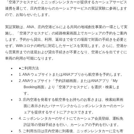
「空港アクセスナビ」とニッポンレンタカーが提供するカーシェアサービス
連携を通じて、庄内空港からのカーシェアサービスの実証実験に参画します
ので、お知らせいたします。
実証実験は、ANA、庄内空港ビルによる共同の地域創生事業の一環として実
施し、「空港アクセスナビ」の経路検索画面上でカーシェアの予約をご案内
します。予約から貸出、利用、返却まで全ての場面で対面の手続きを必要と
せず、Withコロナの時代に対応したサービスを実現します。さらに、空港か
ら営業所までの送迎および貸出手続きが不要となり、空港ビルを出てすぐに
車両の利用が可能になります。
●ご利用方法
1. ANA ウェブサイトまたはANAアプリから航空券を予約します。
2. ANAウェブサイト「予約詳細画面」またはANAアプリ「My
Booking画面」より「空港アクセスナビ」を選択・検索しま
す。
3. 庄内空港を発着する航空券をお持ちのお客さまは、検索結果画
面に表示されたバナーリンクからニッポンレンタカーのカーシ
ェアを提供するサイトにアクセスできます。
4. ニッポンレンタカーのサイトにてカーシェア会員登録、運転免
許証等の登録手続きを行い、カーシェアの予約を行います。
5. ご利用当日は庄内空港に到着後、ニッポンレンタカーに立ち寄