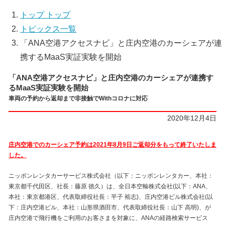
トップ
トップ
トピックス一覧
「ANA空港アクセスナビ」と庄内空港のカーシェアが連
携するMaaS実証実験を開始
「ANA空港アクセスナビ」と庄内空港のカーシェアが連携す
るMaaS実証実験を開始
車両の予約から返却まで非接触でWithコロナに対応
2020年12月4日
庄内空港でのカーシェア予約は2021年8月9日ご返却分をもって終了いたしま
した。
ニッポンレンタカーサービス株式会社（以下：ニッポンレンタカー、本社：
東京都千代田区、社長：藤原 徳久）は、全日本空輸株式会社(以下：ANA、
本社：東京都港区、代表取締役社長：平子 裕志)、庄内空港ビル株式会社(以
下：庄内空港ビル、本社：山形県酒田市、代表取締役社長：山下 高明)、が
庄内空港で飛行機をご利用のお客さまを対象に、ANAの経路検索サービス