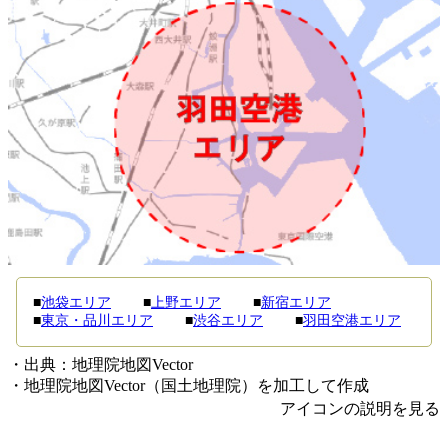
■
池袋エリア
■
上野エリア
■
新宿エリア
■
東京・品川エリア
■
渋谷エリア
■
羽田空港エリア
・出典：地理院地図Vector
・地理院地図Vector（国土地理院）を加工して作成
アイコンの説明を見る